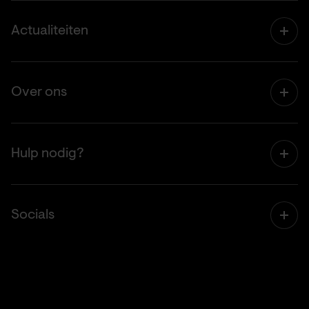
Zelf - ons eigen Denken, Doen en Laten
Business Netto Positief
Actualiteiten
Regeneratieve Economie
Onvermijdelijke transities
AI - Technology for Good
Duurzaam en Verantwoord Ondernemen (MVO)
Over ons
Bewustzijn en Gedragsverandering
Moreel Leiderschap
Over ons
CSRD - Duurzaam Ondernemen
Technologies for Good
Hulp nodig?
Duurzaam investeren & financieren
Energietransitie
Support
Duurzaam leven en wonen
Landbouw & Voedsel
Socials
Privacy Policy
Duurzaamheid
Leefomgeving & Natuur
LinkedIn
Ecocide en Natuurrecht
Educatie in de 21e eeuw
Instagram
Grensoverschrijdend gedrag
Zorg & Welzijn