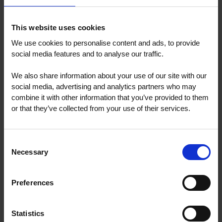
Toekomst en betekenis van werk
This website uses cookies
Duurzame financiering – Impact Investing
We use cookies to personalise content and ads, to provide
social media features and to analyse our traffic.
We also share information about your use of our site with our
Politiek & Democratie – Opnieuw Verbinden
social media, advertising and analytics partners who may
combine it with other information that you’ve provided to them
or that they’ve collected from your use of their services.
Mis je iets?
Staat jouw sector of thema er niet bij? Neem dan direct
Consent
Necessary
contact met ons op. Dan vinden wij deze snel en
Selection
eenvoudig met elkaar.
Preferences
Ik wil advies of heb een vraag
Statistics