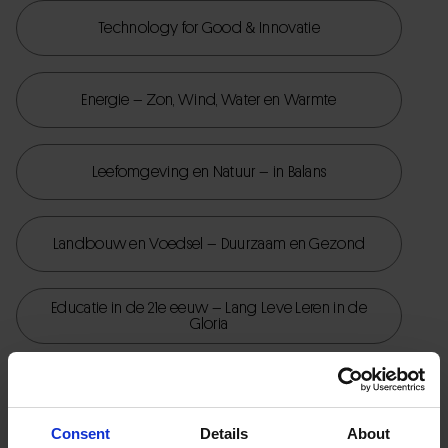
Technology for Good & Innovatie
Energie – Zon, Wind, Water en Warmte
Leefomgeving en Natuur – in Balans
Landbouw en Voedsel – Duurzaam en Gezond
Educatie in de 21e eeuw – Lang Leve Leren in de
Gloria
Zorg en Welzijn – Voor elkaar, Met elkaar
Consent
Details
About